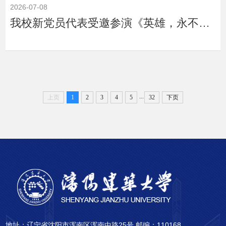
2026-07-08
我校新党员代表受邀参演《英雄，永不谢幕》全省大思政课特别节目 以铮铮誓言赓续红...
...
上页
1
2
3
4
5
32
下页
地址：辽宁省沈阳市浑南区浑南中路25号 邮编：110168