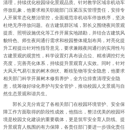
清理，持续优化校园绿化景观品质。针对教学区域非机动车
停放乱象，他要求相关职能部门压紧压实管理责任，安排专
人开展常态化整治管控，全面规范非机动车停放秩序，坚决
杜绝无序停放问题。在古建筑群区域，郭长义围绕夜间景观
提质、照明设施优化等工作开展实地踏勘，并结合古建筑风
貌特色、师生夜间通行需求和校园整体规划布局，对亮化提
升工程提出针对性指导意见，要求兼顾夜间通行的实用性与
古建景观的观赏性，科学设置灯具布设点位、精准调控灯光
亮度，完善亮化体系，持续提升景观育人实效。同时，针对
大风天气易引发的树木倒伏、断枝坠物等安全隐患，他要求
相关部门科学开展树木修剪养护，全方位排查清理安全隐
患，统筹做好绿化养护与安全管护，推动校园人文景观与自
然生态景观和谐共生。
郭长义充分肯定了各相关部门在校园环境管护、安全保
障工作方面取得的阶段性成效，他指出，整洁优美的校园环
境是校园文化建设的重要载体，更是筑牢安全育人防线、提
升景观育人氛围的有力保障，各责任部门要进一步强化责任