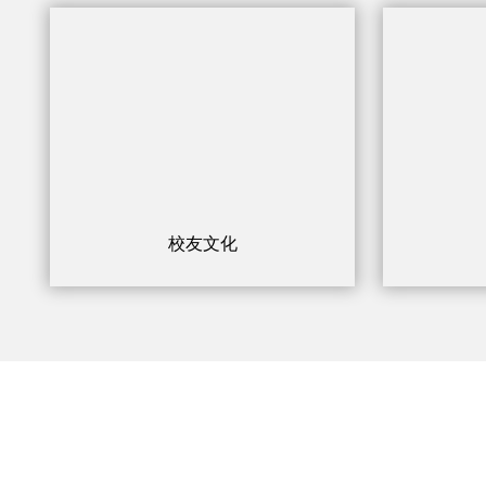
校友文化
地址：辽宁省沈阳市浑南区浑南中路25号 邮编：110168