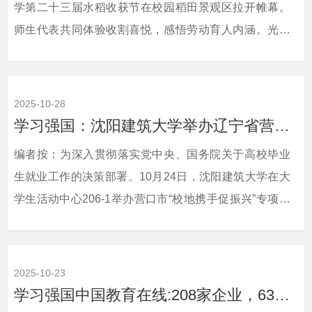
学第二十三届水稻收获节在校园稻田景观区拉开帷幕。
师生代表共同体验收割喜悦，感悟劳动育人内涵。光明
日报、学习强国、辽宁日报国际传播中心、沈阳日报对
此进行了宣传报道。现将相关报道转载如下：相关链
接：光明日报：
2025-10-28
https://app.gmdaily.cn/as/opened/n/3a873b46ac57431c8f9
学习强国：沈阳建筑大学举办辽宁省营口市“校地携手促振兴”专项对接会
学习强国：https://article.xuexi.cn/articles/index.html?
编者按：为深入贯彻落实党中央、国务院关于高校毕业
art_id=14675103377969421577&...
生就业工作的决策部署。10月24日，沈阳建筑大学在大
学生活动中心206-1举办营口市“校地携手促振兴”专项对
接会。营口市国资委一级调研员黄延刚及市属重点国企
代表，沈阳建筑大学学生工作处相关工作负责人、管理
学院学生工作负责人及师生代表等60余人参会。学习强
2025-10-23
国中国教育在线对此进行了宣传报道。现将相关报道转
学习强国中国教育在线:208家企业，6300份简历！沈阳建筑大学专场招聘会助学子“职...
载如下：相关链接：学习强国教育在