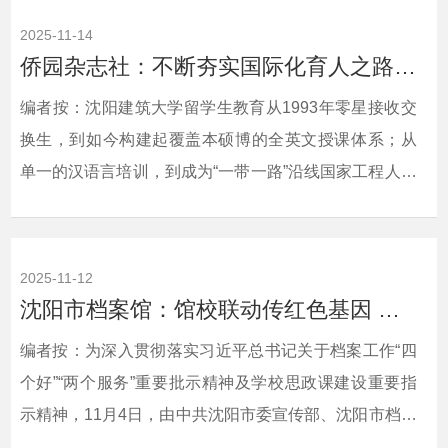
2025-11-14
侨园杂志社：不断夯实国际化育人之路——记沈阳建筑大学国际学院
编者按：沈阳建筑大学留学生教育从1993年零星接收交
换生，到如今构建起覆盖本硕博的全英文授课体系；从
单一的汉语言培训，到成为“一带一路”沿线国家工程人才
培养的重要基地，国际育学院始终以建筑为笔、文化为
墨，在中外教育交流的画卷上写下浓墨重彩的篇章。侨
园杂志社对此进行了宣传报道。现将相关报道转载如
2025-11-12
下：相关链接：侨园杂志
沈阳市档案馆：馆校联动传红色基因 档案赋能育时代新人——“铭记历史 珍爱和平”...
社 https://wap.lnrbxmt.com/news_details.html?
编者按：为深入贯彻落实习近平总书记关于档案工作“四
from=androidapp&amp;id=491319&amp;userId=not_...
个好”“两个服务”重要批示精神及学校思政课建设重要指
示精神，11月4日，由中共沈阳市委宣传部、沈阳市档案
馆（沈阳市文史研究馆）与沈阳建筑大学联合主办的“铭