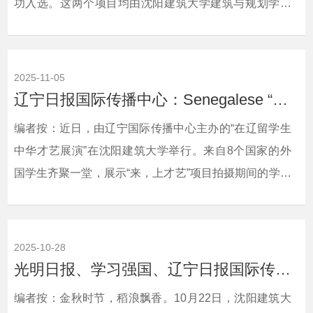
功入选。这两个项目均由沈阳建筑大学建筑与规划学院
哈静教授带队提供全程技术服务，彰显了沈阳建筑大学
在工业遗产保护领域的实力。侨园杂志社对此进行了宣
传报道。现将相关报道转载如下：相关链接：侨园杂志
2025-11-05
社 https://www.52hrtt.com/ln/n/w/info/G1762156964566
辽宁日报国际传播中心：Senegalese “Soul Singer” Wins Hearts with Chinese Son...
编者按：近日，由辽宁国际传播中心主办的“在辽留学生
中华才艺展演”在沈阳建筑大学举行。来自8个国家的外
国学生齐聚一堂，展示“来，上才艺”项目拍摄期间的学习
成果，共同献上一场中华才艺视觉盛宴。辽宁日报国际
传播中心对此进行了多语种系列宣传报道。现将相关报
道转载如下：相关链接：辽宁日报国际传播中
2025-10-28
心 https://wap.lnrbxmt.com/video_details.html?
光明日报、学习强国、辽宁日报国际传播中心、沈阳日报：金风送爽，沈阳建筑大学稻...
from=androidapp&amp;id=483344&amp;timestamp=32046
编者按：金秋时节，稻浪飘香。10月22日，沈阳建筑大
辽宁日报国际传播中心 ...