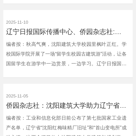
记历史 珍爱和平——档案中的沈阳抗战”流动展在沈阳建
筑大学文化长廊正式开展。沈阳市档案馆微信公众号对
2025-11-10
此进行了宣传报道。现将相关报道转载如下：相关链
辽宁日报国际传播中心、侨园杂志社:留学生秋日游学沈阳建大古建筑群
接：沈阳市档案
编者按：秋高气爽，沈阳建筑大学校园里枫叶正红。学
馆 https://mp.weixin.qq.com/s/O_l2iQw8dl4D_...
校国际学院开展了一场“留学生校园古建筑游”活动，让各
国留学生在游学中一边赏景，一边学习。辽宁日报国际
传播中心、侨园杂志社对此进行了中英文宣传报道。现
将相关报道转载如下：相关链接：辽宁日报国际传播中
心 https://wap.lnrbxmt.com/news_details.html?
2025-11-05
from=androidapp&amp;id=489982&amp;timestamp=35659
侨园杂志社：沈阳建筑大学助力辽宁省工业遗产项目入选第七批国家工业遗产名单
侨园杂志
编者按：工业和信息化部日前公布了第七批国家工业遗
社 https://www.52hrtt.com/ln/n/w/info/F1762157773348...
产名单，辽宁省“沈阳红梅味精厂旧址”和“首山变电所”成