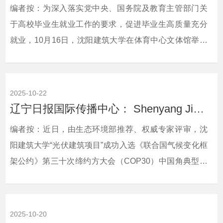
编者按：为深入落实党中央、国务院及教育主管部门关
线 https://article.xuexi.cn/articles/...
于高校毕业生就业工作的要求，促进毕业生高质量充分
就业，10月16日，沈阳建筑大学在体育中心文体馆举办
2025年沈阳市高校毕业生就业创业系列活动暨“五送进校
园”沈阳建筑大学专场招聘会。学习强国中国教育在线对
此进行了宣传报道。现将相关报道转载如下：相关链
2025-10-22
接：学习强国中国教育在线：
辽宁日报国际传播中心： Shenyang Jianzhu University’s BIPV Project Selected a...
https://article.xuexi.cn/articles/index.html?
编者按：近日，由生态环境部推荐、权威专家评审，沈
art_id=12652211749842929826&amp;item_id=...
阳建筑大学“光伏建筑项目”成功入选《联合国气候变化框
架公约》第三十次缔约方大会（COP30）中国角典型案
例（全国共十二项入选），将在11月10日至21日于巴西
贝伦举行的COP30“中国角”边会上面向全球发布。沈阳
建筑大学此次入选的“光伏建筑项目”通过将高效光伏组件
2025-10-20