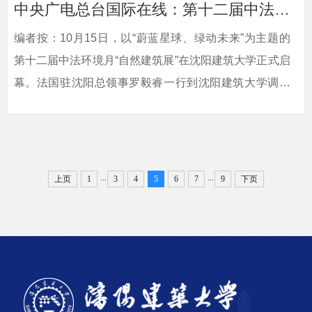
与建筑围护结构一体化设计，实现建筑自身产能、节
中央广电总台国际在线：第十二届中法环境月“自然建筑展”在沈阳建筑大学启幕
能、美学的多重目标，对我国城乡建设领域“双碳”路径具
编者按：10月15日，以“蔚蓝星球、绿动未来”为主题的
有显著示范价值。...
第十二届中法环境月“自然建筑展”在沈阳建筑大学正式启
幕。法国驻沈阳总领事罗毅睿一行到沈阳建筑大学调研
并参加开幕式。中央广电总台国际在线对此进行了宣传
报道。现将相关报道转载如下：相关链接：中央广电总
台国际在线 https://ln.cri.cn/2025-10-17/43b2b9ad-a159-
28f7-5f0a-6cbe3c02f062.html
...
...
上页
1
3
4
5
6
7
9
下页