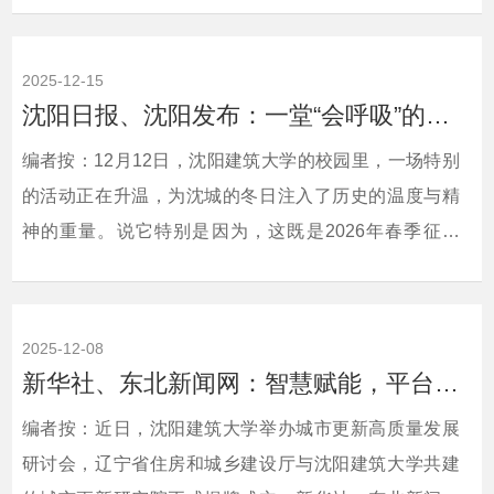
大赛场同台竞技。辽望·辽宁日报对此进行了宣传报道。
现将相关报道转载如下：相关链接：辽望·辽宁日
2025-12-15
报 https://wap.lnrbxmt.com/news_details.html?
沈阳日报、沈阳发布：一堂“会呼吸”的思政课 点燃学子强军梦想
from=iosapp&amp;id=496320&amp;userId=not_login&amp;
编者按：12月12日，沈阳建筑大学的校园里，一场特别
的活动正在升温，为沈城的冬日注入了历史的温度与精
神的重量。说它特别是因为，这既是2026年春季征兵
的“开场哨”，更是一堂让历史“活”起来的思想政治课——
没有刻板说教，却让在场每一位学子的心跳都与家国情
怀同频。沈阳日报、沈阳发布对此进行了宣传报道。现
2025-12-08
将相关报道转载如下：相关链接：沈阳发布：
新华社、东北新闻网：智慧赋能，平台聚力！沈阳建筑大学召开城市更新高质量发展交...
https://app.syfb2021.com/app/template/displayTemplate/news
编者按：近日，沈阳建筑大学举办城市更新高质量发展
研讨会，辽宁省住房和城乡建设厅与沈阳建筑大学共建