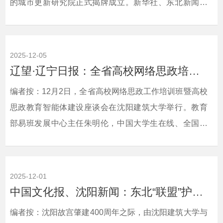
的城市更新研究院正式揭牌成立。新华社、东北新闻网
对此进行了宣传报道。现将相关报道转载如下：相关链
接：新华
社 https://h.xinhuaxmt.com/vh512/share/12863221?
2025-12-05
docid=12863221&amp;newstype=1001&amp;d=1350248&am
辽望·辽宁日报：全省高校网络思政培训班暨思政教育智能体建设座谈会在沈举办
东北新闻
编者按：12月2日，全省高校网络思政工作培训班暨高校
网 https://share.nen.com.cn/edu/network/education/eduzjxy/..
思政教育智能体建设座谈会在沈阳建筑大学举行。教育
部易班发展中心主任朱明伦，中国大学生在线、全国高
校思想政治工作网常务副主任张治国，省教育厅二级巡
视员龚建斌，沈阳建筑大学党委副书记张佩栋出席开班
式，省内各高校相关中心负责人参训，省委教育工委宣
2025-12-01
传部负责同志主持开班式。辽望·辽宁日报对此进行了宣
中国文化报、沈阳新闻：东北“联盟”护古建
传报道。现将相关报道转载如下：相关链接：辽望·辽宁
编者按：沈阳故宫肇建400周年之际，由沈阳建筑大学与
日报 https://wap....