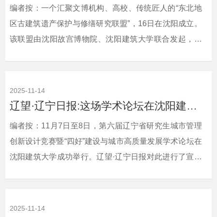
编者按：一个汇聚文博机构、高校、传统匠人的“东北地
区古建筑遗产保护与修缮研究联盟”，16日在沈阳成立。
该联盟由沈阳故宫博物院、沈阳建筑大学联合发起，聚
焦严寒气候、木构技艺、文化融合等，推动保护修缮
从“抢救性修复”向“预防性保护+活态传承”升级。中国新闻
网、东北新闻网、辽望·辽宁日报对此进行了宣传报道。
2025-11-14
现将相关报道转载如下：相关链接：中国新闻
辽望·辽宁日报:这场学术论坛在沈阳建筑大学成功举行！
网 http://www.chinanews.com.cn/cul/2025/11-
编者按：11月7日至8日，第六届辽宁省研究生城市管理
16/10516505.shtml东北新闻网 ...
创新设计竞赛暨“四好”建设与城市高质量发展学术论坛在
沈阳建筑大学成功举行。辽望·辽宁日报对此进行了宣传
报道。现将相关报道转载如下：相关链接：辽望·辽宁日
报 https://wap.lnrbxmt.com/news_details.html?
from=androidapp&amp;id=491437&amp;timestamp=36364
2025-11-14