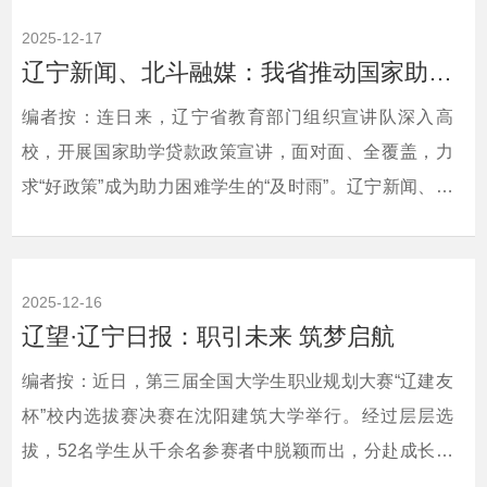
2025-12-17
辽宁新闻、北斗融媒：我省推动国家助学贷款政策宣讲深入高校
编者按：连日来，辽宁省教育部门组织宣讲队深入高
校，开展国家助学贷款政策宣讲，面对面、全覆盖，力
求“好政策”成为助力困难学生的“及时雨”。辽宁新闻、北
斗融媒对此进行了宣传报道。现将相关报道转载如下：
相关链接：北斗融
媒 https://mp.weixin.qq.com/s/687AXixrcLGwZaxUYy3jRw?
2025-12-16
scene=1&amp;click_id=3
辽望·辽宁日报：职引未来 筑梦启航
编者按：近日，第三届全国大学生职业规划大赛“辽建友
杯”校内选拔赛决赛在沈阳建筑大学举行。经过层层选
拔，52名学生从千余名参赛者中脱颖而出，分赴成长赛
道、就业赛道（本科生组）、就业赛道（研究生组）三