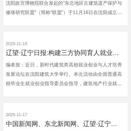
沈阳故宫博物院联合发起的“东北地区古建筑遗产保护与
修缮研究联盟”（简称“联盟”）于11月16日在沈阳成立，
着力助推东北古建筑保护事业从抢救性修复迈向区域协
同、科学发展的新阶段。中国文化报、沈阳新闻对此进
行了宣传报道。现将相关报道转载如下：相关链接：中
2025-11-19
国文化报 https://npaper.ccmapp.cn/zh-CN/detail?
辽望·辽宁日报:构建三方协同育人就业格局
Hid=692c423225f4b5f84805f102&amp;date=2025-12-
编者按：近日，新时代建筑类高校就业创业与人才培养
01&amp;page=3&...
发展论坛在沈阳建筑大学举行。本次活动由全国普通高
校毕业生就业创业指导委员会指导，建筑地产行业就业
创业指导委员会主办，全国30余所建筑类高校就业工作
负责人及近20家企业代表参加。辽望·辽宁日报对此进行
了宣传报道。现将相关报道转载如下：相关链接：辽望·
2025-11-17
辽宁日报 https://wap.lnrbxmt.com/video_details.html?
中国新闻网、东北新闻网、辽望·辽宁日报：中国东北推动区域协作 聚焦严寒等古建筑...
from=androidapp&amp;id=491984&amp;timestamp=3670931